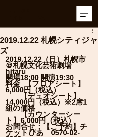
JIRO
YOSHIDA
2019.12.22 札幌シティジャ
ズ
2019.12.22（日）札幌市
＠札幌文化芸術劇場 
hitaru
開場18:00 開演19:30
料金  【フロアシート】
6,000円（税込）
　　【デュオシート】
14,000円（税込）※2席1
組の価格
　　【カウンターシー
ト】6,000円（税込）
お問合せ：【ご予約】チ
ケットぴあ　0570-02-