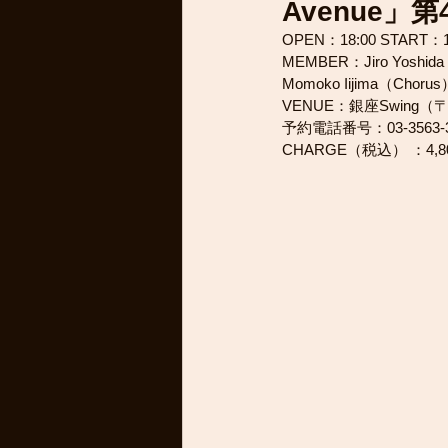
Avenue」
OPEN：18:00 START：1
MEMBER：Jiro Yoshida（M
Momoko Iijima（Chorus）
VENUE：銀座Swing（〒
予約電話番号：03-3563-37
CHARGE（税込） ：4,