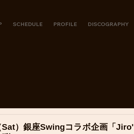
P
SCHEDULE
PROFILE
DISCOGRAPHY
16（Sat）銀座Swingコラボ企画「Jiro'