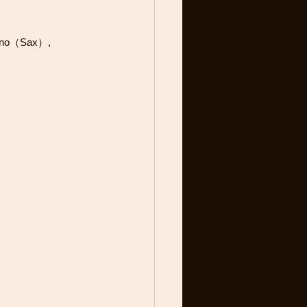
rano（Sax）, 