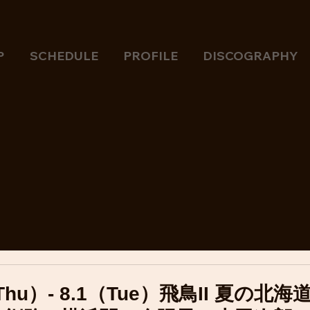
P
SCHEDULE
PROFILE
DISCOGRAPHY
7（Thu）- 8.1（Tue）飛鳥II 夏の