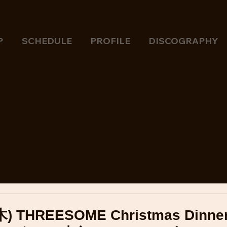
P
SCHEDULE
PROFILE
DISCOGRAPHY
(木) THREESOME Christmas Dinne