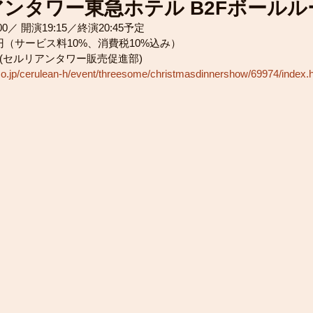
ンタワー東急ホテル B2Fボールル
0／ 開演19:15／終演20:45予定
0円（サービス料10%、消費税10%込み）
533(セルリアンタワー販売促進部)
co.jp/cerulean-h/event/threesome/christmasdinnershow/69974/index.