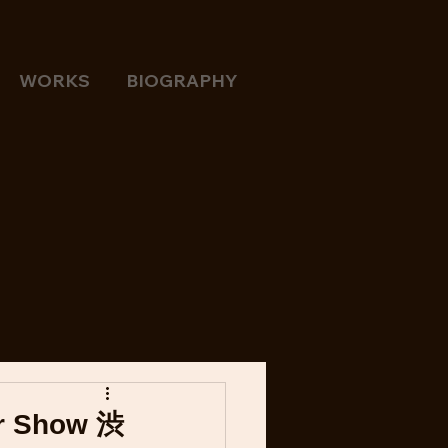
WORKS
BIOGRAPHY
r Show 渋